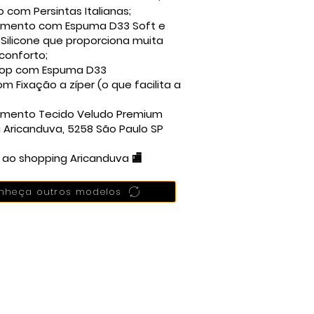
 com Persintas Italianas;
timento com Espuma D33 Soft e
Silicone que proporciona muita
conforto;
 Top com Espuma D33
om Fixação a zíper (o que facilita a
imento Tecido Veludo Premium
 Aricanduva, 5258 São Paulo SP
 ao shopping Aricanduva 🏬
nheça outros modelos