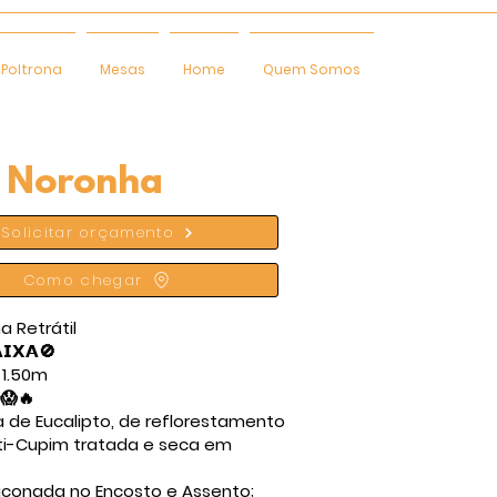
Poltrona
Mesas
Home
Quem Somos
 Noronha
Solicitar orçamento
Como chegar
 Retrátil
𝗜𝗫𝗔🚫
 1.50m
 😱🔥
a de Eucalipto, de reflorestamento
ti-Cupim tratada e seca em
iliconada no Encosto e Assento;