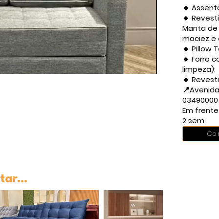
🔸 Assento
🔸 Reves
Manta de 
maciez e 
🔸 Pillow
🔸 Forro c
limpeza);
🔸 Revest
📍Avenida
03490000
Em frente
2 sem
Co
ar...