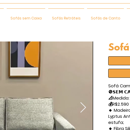
e
Sofás sem Caixa
Sofás Retráteis
Sofás de Canto
Sofá
Sofá Cama
🚫𝗦𝗘𝗠 𝗖
📐Medida:
💰R$2.590
🔸 Madeir
Lyptus An
estufa;
🔸 Fibra S