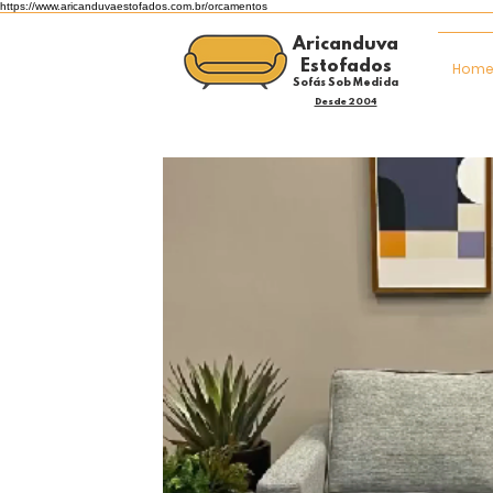
https://www.aricanduvaestofados.com.br/orcamentos
Aricanduva
Estofados
Hom
Sofás Sob Medida
Desde 2004