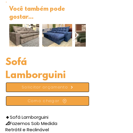
Você também pode
gostar...
Sofá
Lamborguini
Solicitar orçamento
Como chegar
🔸Sofá Lamborguini
📐Fazemos Sob Medida
Retrátil e Reclinável