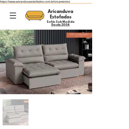
https://www.aricanduvaestofados.com.br/orcamentos
Aricanduva
Estofados
Sofás Sob Medida
Desde 2004