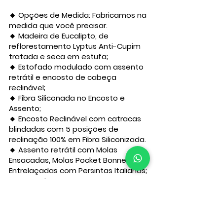
🔸 Opções de Medida: Fabricamos na
medida que você precisar.
🔸 Madeira de Eucalipto, de
reflorestamento Lyptus Anti-Cupim
tratada e seca em estufa;
🔸 Estofado modulado com assento
retrátil e encosto de cabeça
reclinável;
🔸 Fibra Siliconada no Encosto e
Assento;
🔸 Encosto Reclinável com catracas
blindadas com 5 posições de
reclinação 100% em Fibra Siliconizada.
🔸 Assento retrátil com Molas
Ensacadas, Molas Pocket Bonnel
Entrelaçadas com Persintas Italianas;
🔸 Revestimento com Espuma D33
Soft e Manta de Silicone que
proporciona muita maciez e
conforto;