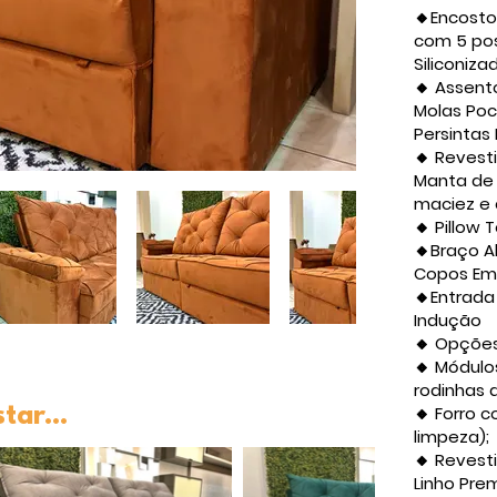
🔸Encosto
com 5 pos
Siliconiza
🔸 Assent
Molas Poc
Persintas 
🔸 Reves
Manta de 
maciez e 
🔸 Pillow
🔸Braço A
Copos Em
🔸Entrada
Indução
🔸 Opções
🔸 Módulos
rodinhas d
ar...
🔸 Forro c
limpeza);
🔸 Revest
Linho Pre