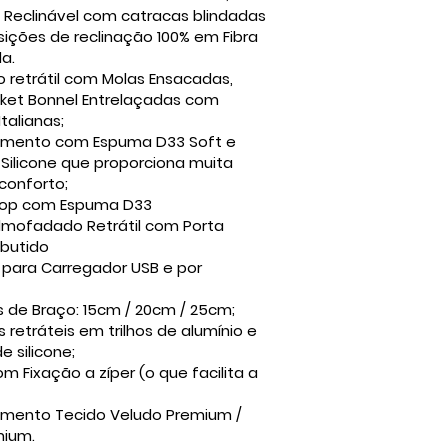
 Reclinável com catracas blindadas
ições de reclinação 100% em Fibra
da.
o retrátil com Molas Ensacadas,
ket Bonnel Entrelaçadas com
Italianas;
timento com Espuma D33 Soft e
Silicone que proporciona muita
conforto;
 Top com Espuma D33
lmofadado Retrátil com Porta
butido
 para Carregador USB e por
 de Braço: 15cm / 20cm / 25cm;
 retráteis em trilhos de alumínio e
e silicone;
om Fixação a zíper (o que facilita a
imento Tecido Veludo Premium /
mium.