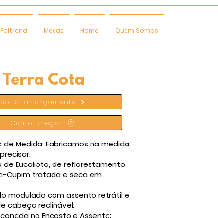
Poltrona
Mesas
Home
Quem Somos
 Terra Cota
Solicitar orçamento
Como chegar
 de Medida: Fabricamos na medida
precisar.
a de Eucalipto, de reflorestamento
ti-Cupim tratada e seca em
do modulado com assento retrátil e
e cabeça reclinável;
iliconada no Encosto e Assento;