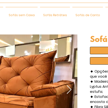
e
Sofás sem Caixa
Sofás Retráteis
Sofás de Canto
Sofá
🔸 Opções
que você 
🔸 Madeir
Lyptus An
estufa;
🔸 Estofa
encosto d
🔸 Fibra S