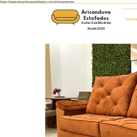
https://www.aricanduvaestofados.com.br/orcamentos
Aricanduva
Estofados
Hom
Sofás Sob Medida
Desde 2004