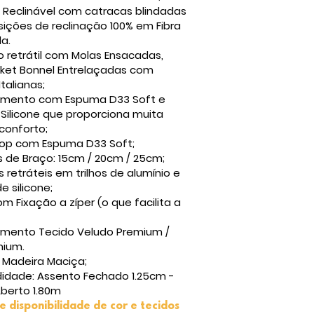
 Reclinável com catracas blindadas
ições de reclinação 100% em Fibra
da.
o retrátil com Molas Ensacadas,
ket Bonnel Entrelaçadas com
Italianas;
timento com Espuma D33 Soft e
Silicone que proporciona muita
conforto;
 Top com Espuma D33 Soft;
 de Braço: 15cm / 20cm / 25cm;
 retráteis em trilhos de alumínio e
e silicone;
om Fixação a zíper (o que facilita a
imento Tecido Veludo Premium /
mium.
 Madeira Maciça;
didade: Assento Fechado 1.25cm -
berto 1.80m
e disponibili
dade de cor e tecidos