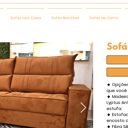
e
Sofás sem Caixa
Sofás Retráteis
Sofás de Canto
Sofá
🔸 Opções
que você 
🔸 Madeir
Lyptus An
estufa;
🔸 Estofa
encosto d
🔸 Fibra S