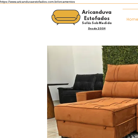
https://www.aricanduvaestofados.com.br/orcamentos
Aricanduva
Estofados
Hom
Sofás Sob Medida
Desde 2004