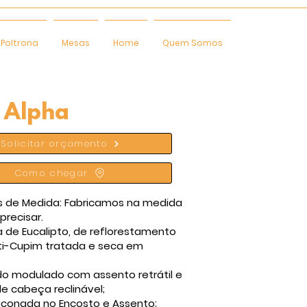
Poltrona
Mesas
Home
Quem Somos
 Alpha
Solicitar orçamento
Como chegar
 de Medida: Fabricamos na medida
precisar.
a de Eucalipto, de reflorestamento
ti-Cupim tratada e seca em
do modulado com assento retrátil e
e cabeça reclinável;
iliconada no Encosto e Assento;