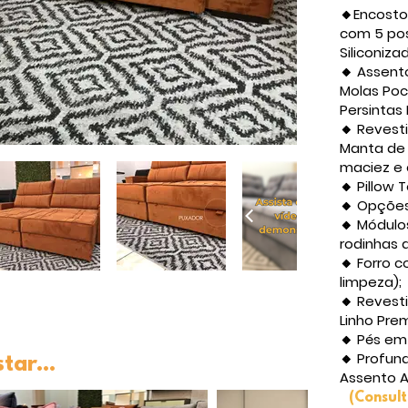
🔸Encosto
com 5 pos
Siliconiza
🔸 Assent
Molas Poc
Persintas 
🔸 Reves
Manta de 
maciez e 
🔸 Pillow
🔸 Opções
🔸 Módulos
rodinhas d
🔸 Forro c
limpeza);
🔸 Revest
Linho Pre
🔸 Pés em
🔸 Profun
ar...
Assento A
(Consult