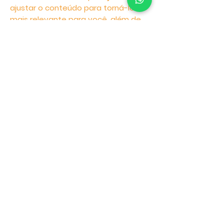
ajustar o conteúdo para torná-lo
mais relevante para você, além de
lembrar de suas preferências.
Os Cookies participam deste
processo porquanto armazenam,
leem e executam os dados
necessários para cumprir com o
nosso objetivo
Gerenciamento de
Cookies
A instalação dos cookies está sujeita
ao seu consentimento. Apesar da
maioria dos navegadores estar
inicialmente configurada para
aceitar cookies de forma
automática, você pode rever suas
permissões a qualquer tempo, de
forma a bloqueá-los, aceitá-los ou