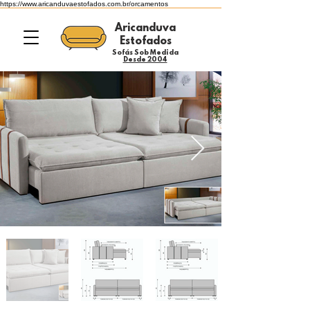
https://www.aricanduvaestofados.com.br/orcamentos
Aricanduva
Estofados
Sofás Sob Medida
Desde 2004