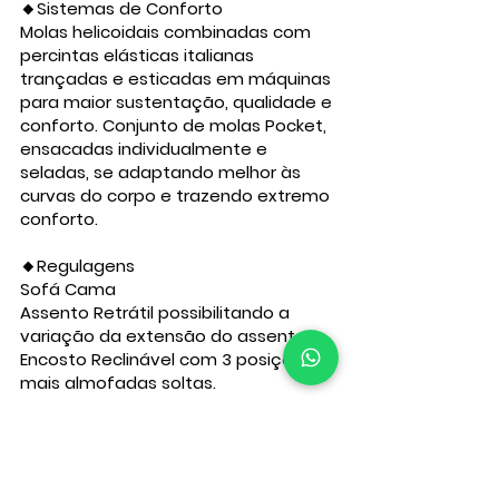
🔸Sistemas de Conforto
Molas helicoidais combinadas com
percintas elásticas italianas
trançadas e esticadas em máquinas
para maior sustentação, qualidade e
conforto. Conjunto de molas Pocket,
ensacadas individualmente e
seladas, se adaptando melhor às
curvas do corpo e trazendo extremo
conforto.
🔸Regulagens
Sofá Cama
Assento Retrátil possibilitando a
variação da extensão do assento.
Encosto Reclinável com 3 posições
mais almofadas soltas.
🔸Estrutura e Montagem
Madeira de eucalipto reflorestada,
tratada, seca e emparelhada. Fixado