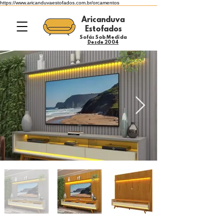
https://www.aricanduvaestofados.com.br/orcamentos
Aricanduva
Estofados
Sofás Sob Medida
Desde 2004