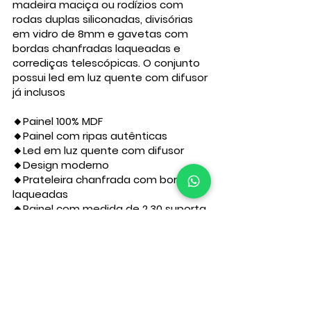
madeira maciça ou rodízios com
rodas duplas siliconadas, divisórias
em vidro de 8mm e gavetas com
bordas chanfradas laqueadas e
corrediças telescópicas. O conjunto
possui led em luz quente com difusor
já inclusos
🔸Painel 100% MDF
🔸Painel com ripas autênticas
🔸Led em luz quente com difusor
🔸Design moderno
🔸Prateleira chanfrada com bordas
laqueadas
🔸Painel com medida de 2.30 suporta
TV´s de até 85”
🔸Três gavetas chanfradas com
corrediças telescópicas
🔸Divisórias em vidro de 8mm
🔸Produto com acabamento atóxico
Conheça outros modelos