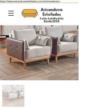
https://www.aricanduvaestofados.com.br/orcamentos
Aricanduva
Estofados
Sofás Sob Medida
Desde 2004